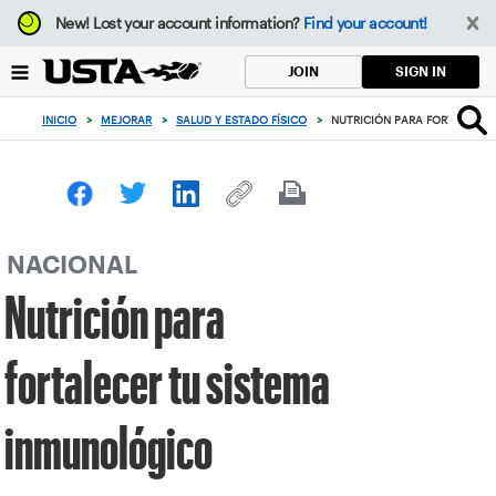
Enfoque
New!
Lost your account information?
Find your account!
desde
el
SIGN IN
JOIN
botón
de
INICIO
>
MEJORAR
>
SALUD Y ESTADO FÍSICO
>
NUTRICIÓN PARA FORTALECER
volver
al
principio
NACIONAL
Nutrición para
fortalecer tu sistema
inmunológico