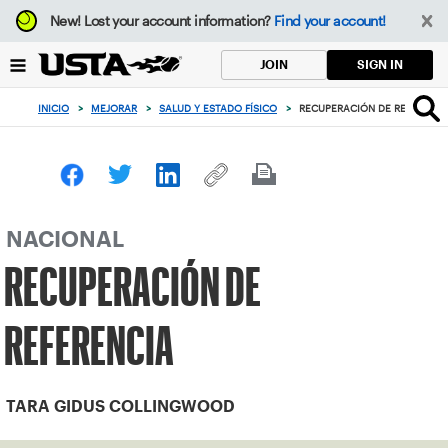
Enfoque
New!
Lost your account information?
Find your account!
desde
el
SIGN IN
JOIN
botón
de
INICIO
>
MEJORAR
>
SALUD Y ESTADO FÍSICO
>
RECUPERACIÓN DE REFERENCI
volver
al
principio
NACIONAL
RECUPERACIÓN DE
REFERENCIA
TARA GIDUS COLLINGWOOD