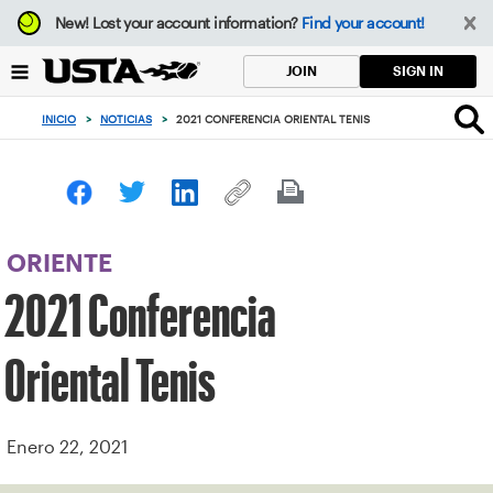
Enfoque
New!
Lost your account information?
Find your account!
desde
el
SIGN IN
JOIN
botón
de
INICIO
>
NOTICIAS
>
2021 CONFERENCIA ORIENTAL TENIS
volver
al
principio
ORIENTE
2021 Conferencia
Oriental Tenis
Enero 22, 2021