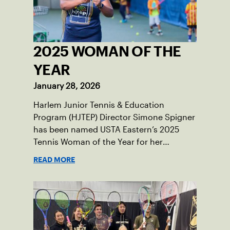
2025 WOMAN OF THE
YEAR
January 28, 2026
Harlem Junior Tennis & Education
Program (HJTEP) Director Simone Spigner
has been named USTA Eastern’s 2025
Tennis Woman of the Year for her
passionate advocacy of the game,
READ MORE
commitment to her community and
nearly 20 years of service introducing the
sport to juniors across New York City.