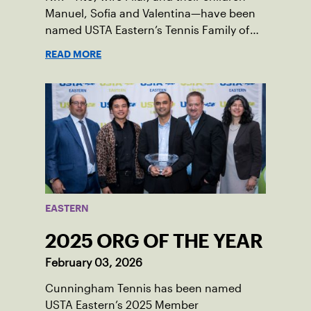
Manuel, Sofia and Valentina—have been
named USTA Eastern’s Tennis Family of
the Year for serving as passionate
READ MORE
champions of the sport in their corner of
the world.
EASTERN
2025 ORG OF THE YEAR
February 03, 2026
Cunningham Tennis has been named
USTA Eastern’s 2025 Member