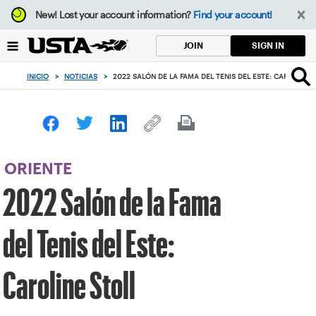
Enfoque
New!
Lost your account information?
Find your account!
desde
el
SIGN IN
JOIN
botón
de
INICIO
>
NOTICIAS
>
2022 SALÓN DE LA FAMA DEL TENIS DEL ESTE: CAROLINE S
volver
al
principio
ORIENTE
2022 Salón de la Fama
del Tenis del Este:
Caroline Stoll