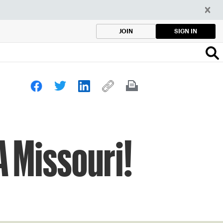
SIGN IN
JOIN
A Missouri!