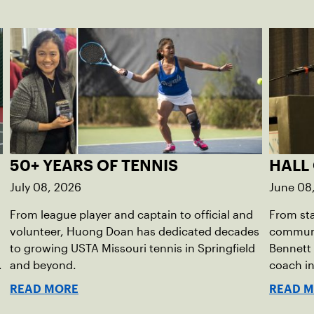
50+ YEARS OF TENNIS
HALL
July 08, 2026
June 08
From league player and captain to official and
From st
volunteer, Huong Doan has dedicated decades
communi
to growing USTA Missouri tennis in Springfield
Bennett 
.
and beyond.
coach in
READ MORE
READ 