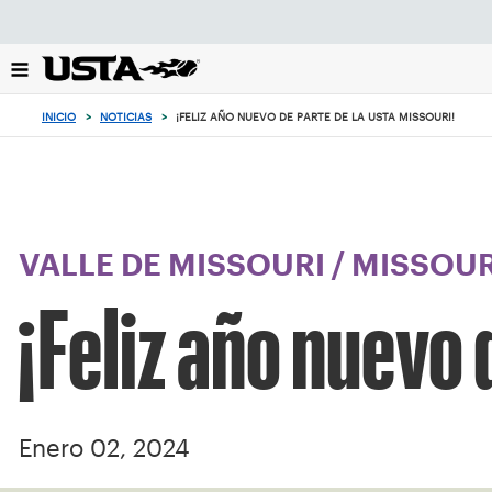
Enfoque
desde
el
botón
de
INICIO
>
NOTICIAS
>
¡FELIZ AÑO NUEVO DE PARTE DE LA USTA MISSOURI!
volver
al
principio
VALLE DE MISSOURI
/
MISSOUR
¡Feliz año nuevo 
Enero 02, 2024