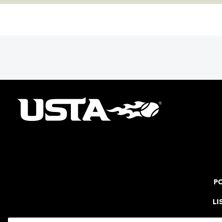
PO
LI