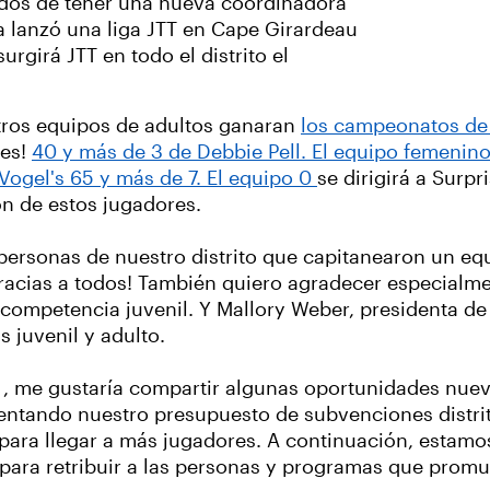
ados de tener una nueva coordinadora
a lanzó una liga JTT en Cape Girardeau
girá JTT en todo el distrito el
ros equipos de adultos ganaran
los campeonatos de 
les!
40 y más de 3 de Debbie Pell. El equipo femenin
Vogel's 65 y más de 7. El equipo 0
se dirigirá a Surp
ón de estos jugadores.
ersonas de nuestro distrito que capitanearon un equ
Gracias a todos! También quiero agradecer especialm
ompetencia juvenil. Y Mallory Weber, presidenta de 
s juvenil y adulto.
, me gustaría compartir algunas oportunidades nueva
entando nuestro presupuesto de subvenciones distrit
para llegar a más jugadores. A continuación, estam
para retribuir a las personas y programas que prom