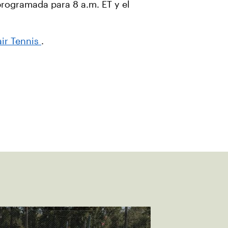
programada para 8 a.m. ET y el
ir Tennis
.