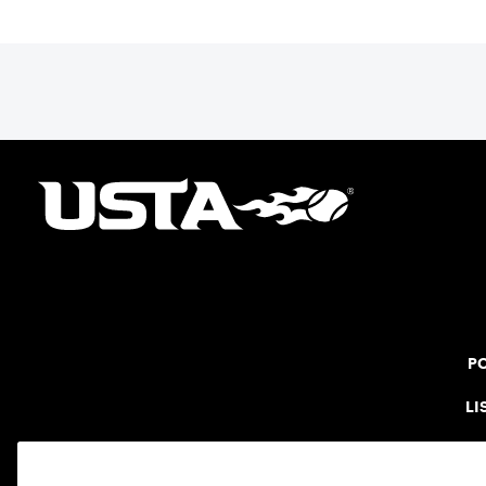
PO
LI