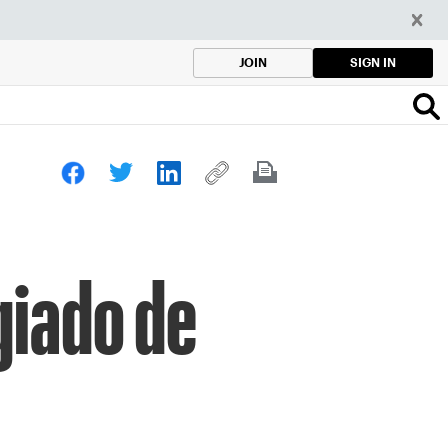
SIGN IN
JOIN
giado de