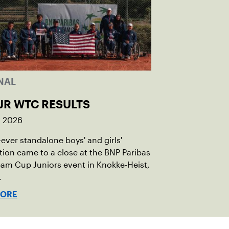
NAL
JR WTC RESULTS
, 2026
t-ever standalone boys' and girls'
ion came to a close at the BNP Paribas
am Cup Juniors event in Knokke-Heist,
.
MORE