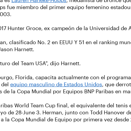
ma es
Lauren Haneke-Hopps
, medallista de bronce qu
pps fue miembro del primer equipo femenino estadou
2003.
 2017 Hunter Groce, ex campeón de la Universidad de
an, clasificado No. 2 en EEUU Y 51 en el ranking mund
Jason Harnett.
uturo del Team USA", dijo Harnett.
burgo, Florida, capacita actualmente con el programa
 del
equipo masculino de Estados Unidos
, que derrot
as de la Copa Mundial por Equipos BNP Paribas en ma
bas World Team Cup final, el equivalente del tenis 
yo de 28-June 3. Herman, junto con Todd Hanover del
ar a la Copa Mundial de Equipo por primera vez desde